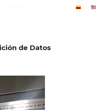
Contáctanos
ES
US
info@mas-eng.co
ición de Datos