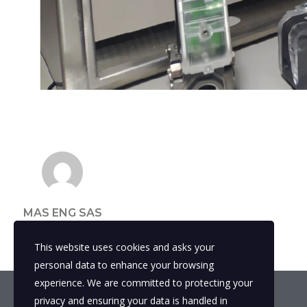
MAS ENG SAS
This website uses cookies and asks your
personal data to enhance your browsing
experience. We are committed to protecting your
privacy and ensuring your data is handled in