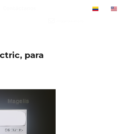
Contáctanos
ES
US
info@mas-eng.co
tric, para