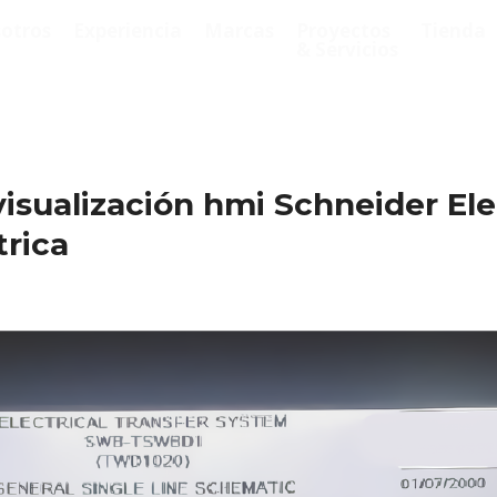
otros
Experiencia
Marcas
Proyectos
Tienda
& Servicios
sualización hmi Schneider Elec
trica