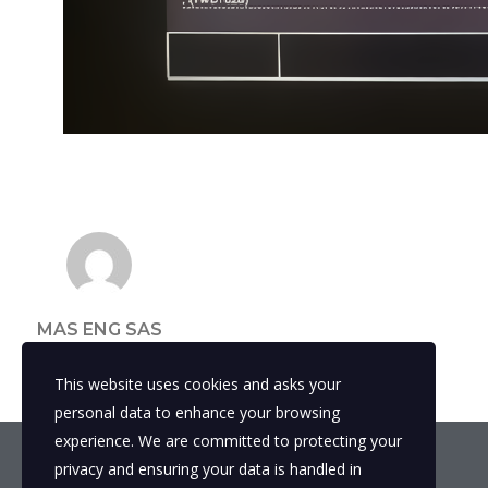
MAS ENG SAS
This website uses cookies and asks your
personal data to enhance your browsing
experience. We are committed to protecting your
privacy and ensuring your data is handled in