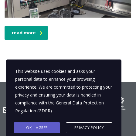
read more
This website uses cookies and asks your
personal data to enhance your browsing
experience. We are committed to protecting your
privacy and ensuring your data is handled in
compliance with the
General Data Protection
info@mas-eng.co
Regulation (GDPR)
.
OK, I AGREE
PRIVACY POLICY